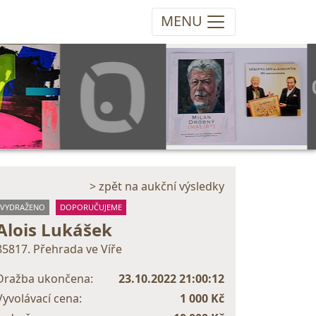
MENU
> zpět na aukční výsledky
VYDRAŽENO
DOPORUČUJEME
Alois Lukášek
85817. Přehrada ve Víře
Dražba ukončena:
23.10.2022 21:00:12
Vyvolávací cena:
1 000 Kč