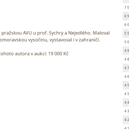
7 
6 
6 
l pražskou AVU u prof. Sychry a Nejedlého. Maloval
5 
komoravskou vysočinu, vystavoval i v zahraničí.
5 
4 
tohoto autora v aukci: 19 000 Kč
4 
4 
4 
4 
4 
4 
4 
4 
4 