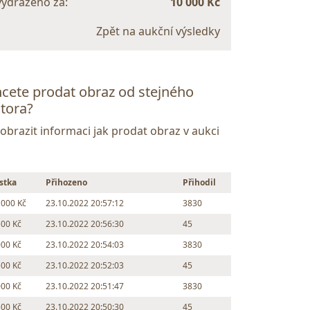
vydraženo za:
10 000 Kč
Zpět na aukční výsledky
cete prodat obraz od stejného
tora?
Zobrazit informaci jak prodat obraz v aukci
stka
Přihozeno
Přihodil
 000 Kč
23.10.2022 20:57:12
3830
500 Kč
23.10.2022 20:56:30
45
000 Kč
23.10.2022 20:54:03
3830
500 Kč
23.10.2022 20:52:03
45
000 Kč
23.10.2022 20:51:47
3830
500 Kč
23.10.2022 20:50:30
45