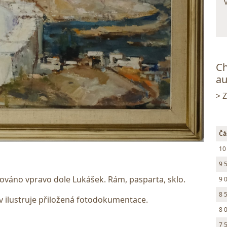
Ch
au
> 
Čá
10
9 
nováno vpravo dole Lukášek. Rám, pasparta, sklo.
9 
8 
 ilustruje přiložená fotodokumentace.
8 
7 