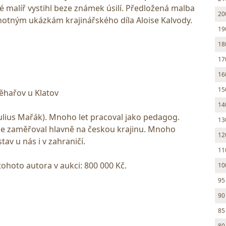
é malíř vystihl beze známek úsilí. Předložená malba
20
otným ukázkám krajinářského díla Aloise Kalvody.
19
18
17
16
15
Běhařov u Klatov
14
Julius Mařák). Mnoho let pracoval jako pedagog.
13
ý se zaměřoval hlavně na českou krajinu. Mnoho
12
av u nás i v zahraničí.
11
tohoto autora v aukci: 800 000 Kč.
10
95
90
85
80