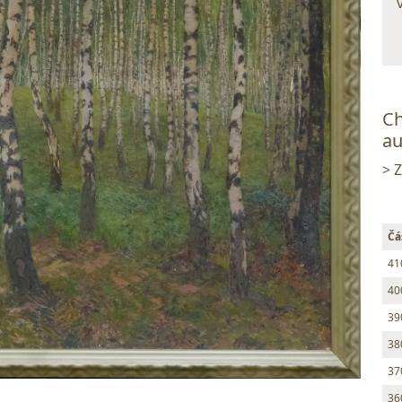
Ch
au
> 
Čá
41
40
39
38
37
36