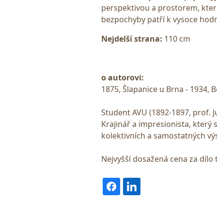
perspektivou a prostorem, kter
bezpochyby patří k vysoce hodn
Nejdelší strana:
110 cm
o autorovi:
1875, Šlapanice u Brna - 1934, 
Student AVU (1892-1897, prof. 
Krajinář a impresionista, kter
kolektivních a samostatných výst
Nejvyšší dosažená cena za dílo 