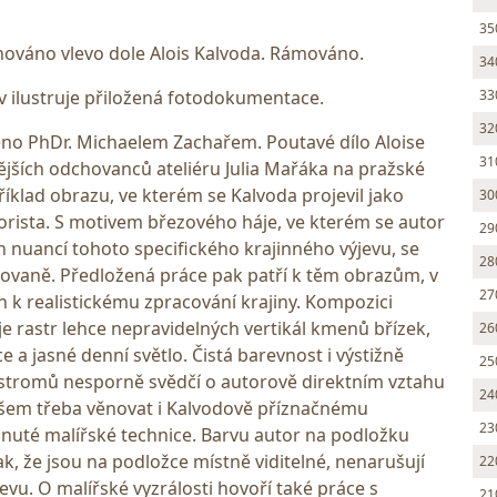
35
gnováno vlevo dole Alois Kalvoda. Rámováno.
34
33
 ilustruje přiložená fotodokumentace.
32
o PhDr. Michaelem Zachařem. Poutavé dílo Aloise
31
jších odchovanců ateliéru Julia Mařáka na pražské
íklad obrazu, ve kterém se Kalvoda projevil jako
30
olorista. S motivem březového háje, ve kterém se autor
29
h nuancí tohoto specifického krajinného výjevu, se
28
akovaně. Předložená práce pak patří k těm obrazům, v
27
on k realistickému zpracování krajiny. Kompozici
 rastr lehce nepravidelných vertikál kmenů břízek,
26
e a jasné denní světlo. Čistá barevnost i výstižně
25
 stromů nesporně svědčí o autorově direktním vztahu
24
všem třeba věnovat i Kalvodově příznačnému
23
dnuté malířské technice. Barvu autor na podložku
ak, že jsou na podložce místně viditelné, nenarušují
22
evu. O malířské vyzrálosti hovoří také práce s
21