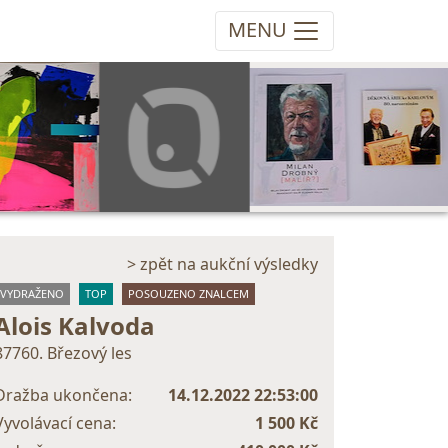
MENU
> zpět na aukční výsledky
VYDRAŽENO
TOP
POSOUZENO ZNALCEM
Alois Kalvoda
87760. Březový les
Dražba ukončena:
14.12.2022 22:53:00
Vyvolávací cena:
1 500 Kč