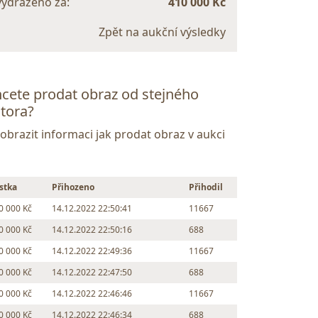
vydraženo za:
410 000 Kč
Zpět na aukční výsledky
cete prodat obraz od stejného
tora?
Zobrazit informaci jak prodat obraz v aukci
stka
Přihozeno
Přihodil
0 000 Kč
14.12.2022 22:50:41
11667
0 000 Kč
14.12.2022 22:50:16
688
0 000 Kč
14.12.2022 22:49:36
11667
0 000 Kč
14.12.2022 22:47:50
688
0 000 Kč
14.12.2022 22:46:46
11667
0 000 Kč
14.12.2022 22:46:34
688