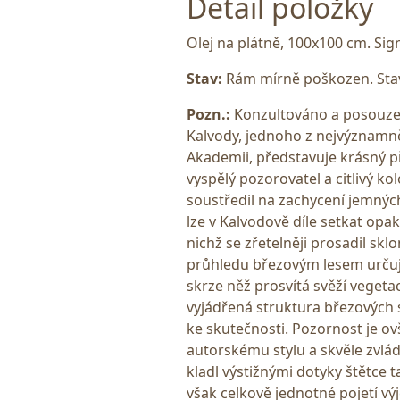
Detail položky
Olej na plátně, 100x100 cm. Si
Stav:
Rám mírně poškozen. Stav
Pozn.:
Konzultováno a posouzen
Kalvody, jednoho z nejvýznamně
Akademii, představuje krásný př
vyspělý pozorovatel a citlivý k
soustředil na zachycení jemnýc
lze v Kalvodově díle setkat op
nichž se zřetelněji prosadil skl
průhledu březovým lesem určuje
skrze něž prosvítá svěží vegetac
vyjádřená struktura březových
ke skutečnosti. Pozornost je o
autorskému stylu a skvěle zvlá
kladl výstižnými dotyky štětce t
však celkově jednotné pojetí výj