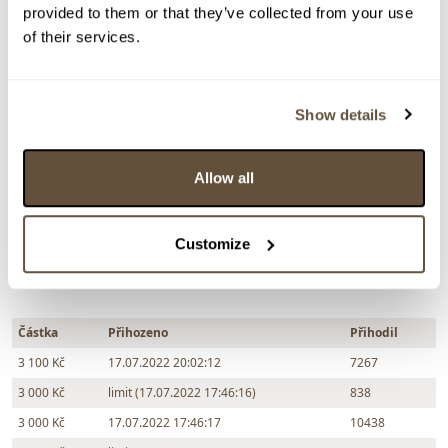
provided to them or that they’ve collected from your use
of their services.
Dražba ukončena:
17.07.2022 20:06:00
Vyvolávací cena:
1 000 Kč
vydraženo za:
3 100 Kč
Show details
Zpět na aukční výsledky
Allow all
Chcete prodat obraz od stejného autora?
Customize
> Zobrazit informaci jak prodat obraz v aukci
Částka
Přihozeno
Přihodil
3 100 Kč
17.07.2022 20:02:12
7267
3 000 Kč
limit (17.07.2022 17:46:16)
838
3 000 Kč
17.07.2022 17:46:17
10438