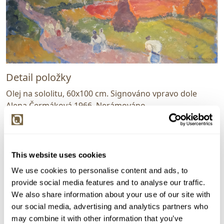
Detail položky
Olej na sololitu, 60x100 cm. Signováno vpravo dole
Alena Čermáková 1966. Nerámováno.
> Zobrazit detail položky a informace o autorovi
This website uses cookies
We use cookies to personalise content and ads, to
> zpět na aukční výsledky
provide social media features and to analyse our traffic.
VYDRAŽENO
DOPORUČUJEME
We also share information about your use of our site with
Alena Čermáková
our social media, advertising and analytics partners who
may combine it with other information that you’ve
81705. Večer na Horehroní