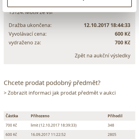
Adolf Kašpar
13124. Motiv ze vsi
Dražba ukončena:
12.10.2017 18:44:33
Vyvolávací cena:
600 Kč
vydraženo za:
700 Kč
Zpět na aukční výsledky
Chcete prodat podobný předmět?
> Zobrazit informaci jak prodat předmět v aukci
Částka
Přihozeno
Přihodil
700 Kč
limit (12.10.2017 18:39:33)
348
600 Kč
16.09.2017 11:22:52
2805