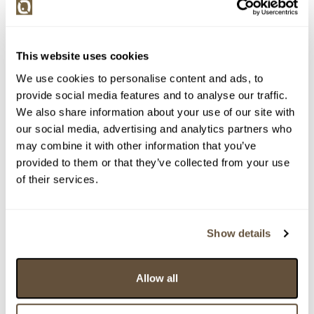
> Zobrazit detail položky a informace o autorovi
This website uses cookies
We use cookies to personalise content and ads, to
> zpět na aukční výsledky
provide social media features and to analyse our traffic.
VYDRAŽENO
CERTIFIKÁT
ZLATO
We also share information about your use of our site with
..
our social media, advertising and analytics partners who
158931. Prsten s diamantem 1,58 ct, zlato 750/1000,
may combine it with other information that you’ve
značeno platnou puncovní značkou "kohout",
provided to them or that they’ve collected from your use
hrubá hmotnost 1,88 g
of their services.
Dražba ukončena:
17.06.2026 21:03:00
Vyvolávací cena:
5 000 Kč
Show details
vydraženo za:
31 000 Kč
Zpět na aukční výsledky
Allow all