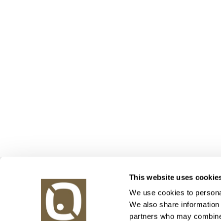
Obrazy v aukci, s.r.o.
This website uses cookie
Korunní 972/75
130 00 Praha 3
We use cookies to personal
We also share information 
tel.: +420 800 10 10 10, +420 737 196 183
partners who may combine i
E-mail: info@obrazyvaukci.cz