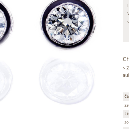
Ch
> 
au
Čá
22
21
20