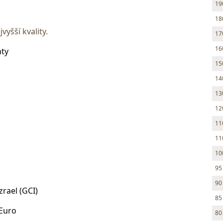
19
18
yšší kvality.
17
16
nty
15
14
13
12
11
11
10
95
90
zrael (GCI)
85
 Euro
80