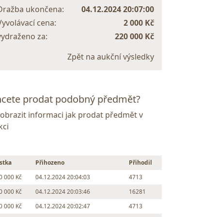
Dražba ukončena:
04.12.2024 20:07:00
Vyvolávací cena:
2 000 Kč
vydraženo za:
220 000 Kč
Zpět na aukční výsledky
cete prodat podobný předmět?
Zobrazit informaci jak prodat předmět v
kci
stka
Přihozeno
Přihodil
0 000 Kč
04.12.2024 20:04:03
4713
0 000 Kč
04.12.2024 20:03:46
16281
0 000 Kč
04.12.2024 20:02:47
4713