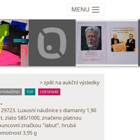
MENU
> zpět na aukční výsledky
VYDRAŽENO
TOP
CERTIFIKÁT
..
129723. Luxusní náušnice s diamanty 1,90
ct, zlato 585/1000, značeno platnou
puncovní značkou "labuť", hrubá
hmotnost 3,95 g