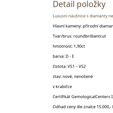
Detail položky
Luxusní náušnice s diamanty nejv
Hlavní kameny: přírodní diama
Tvar/brus: roundbrilliantcut
hmotnost: 1,90ct
barva: D - E
čistota: VS1 – VS2
stav: nové, nenošené
v krabičce
Certifikát GemologicalCenters I
Odhad ceny dle znalce 15.000,-