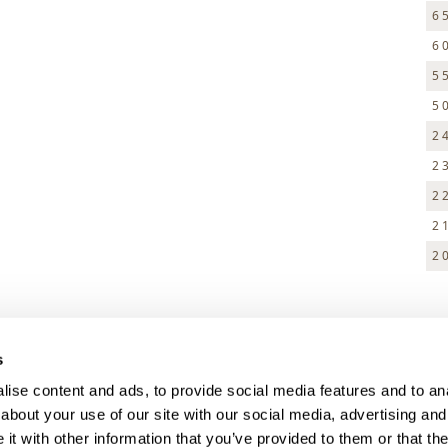
6 
6 
5 
5 
2 
2 
2 
2 
2 
> DARK MODE
s
> Obchodní podmínky
ise content and ads, to provide social media features and to anal
> Kontakty
about your use of our site with our social media, advertising and
> GDPR
t with other information that you’ve provided to them or that the