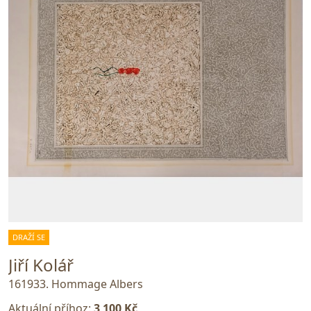
DRAŽÍ SE
Jiří Kolář
161933. Hommage Albers
Aktuální příhoz:
3 100 Kč