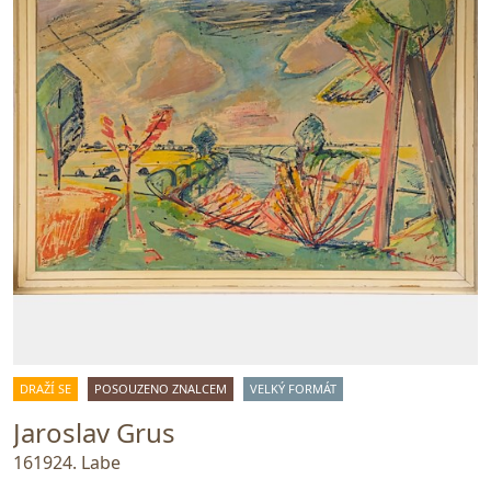
DRAŽÍ SE
POSOUZENO ZNALCEM
VELKÝ FORMÁT
Jaroslav Grus
161924. Labe