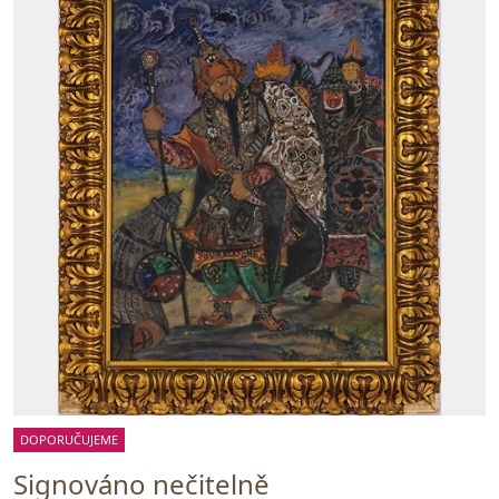
DOPORUČUJEME
Signováno nečitelně