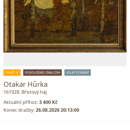
DRAŽÍ SE
POSOUZENO ZNALCEM
VELKÝ FORMÁT
Otakar Hůrka
161928. Březový háj
Aktuální příhoz:
3 400 Kč
Konec dražby:
26.08.2026 20:13:00