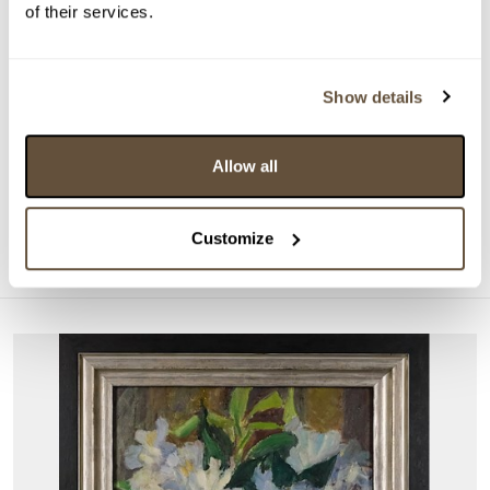
of their services.
Show details
DRAŽÍ SE
Emil Filla
Allow all
161925. Kubistické zátiší
Aktuální příhoz:
4 200 Kč
Customize
Konec dražby:
26.08.2026 20:10:00